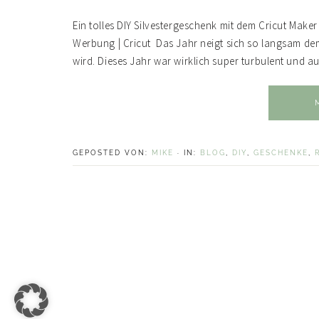
Ein tolles DIY Silvestergeschenk mit dem Cricut Mak
Werbung | Cricut Das Jahr neigt sich so langsam dem
wird. Dieses Jahr war wirklich super turbulent und a
GEPOSTED VON:
MIKE
·
IN:
BLOG
,
DIY
,
GESCHENKE
,