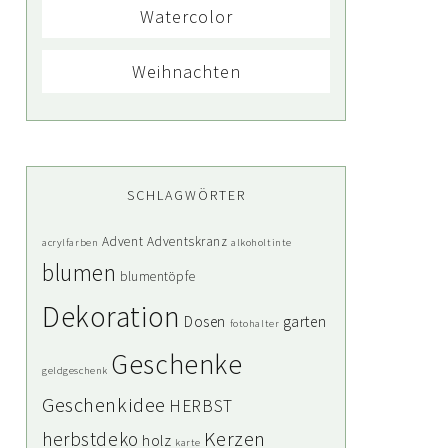
Watercolor
Weihnachten
SCHLAGWÖRTER
Advent
Adventskranz
acrylfarben
alkoholtinte
blumen
blumentöpfe
Dekoration
Dosen
garten
fotohalter
Geschenke
geldgeschenk
Geschenkidee
HERBST
Kerzen
herbstdeko
holz
karte