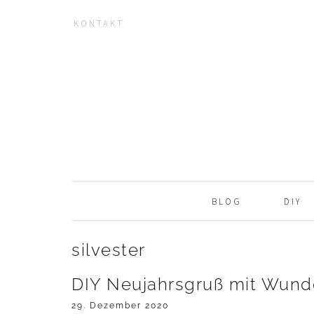
KONTAKT
NAV
Zur
Zum
Zur
Hauptnavigation
Inhalt
Seitenspalte
SOCIAL
springen
springen
springen
ICONS
BLOG
DIY
silvester
DIY Neujahrsgruß mit Wund
29. Dezember 2020