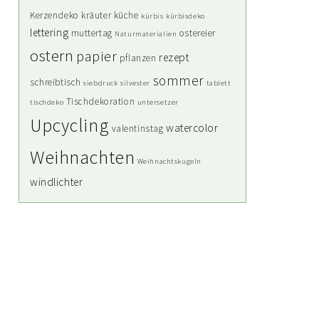
Kerzendeko
kräuter
küche
kürbis
kürbisdeko
lettering
muttertag
ostereier
Naturmaterialien
ostern
papier
rezept
pflanzen
sommer
schreibtisch
siebdruck
silvester
tablett
Tischdekoration
tischdeko
untersetzer
Upcycling
watercolor
valentinstag
Weihnachten
Weihnachtskugeln
windlichter