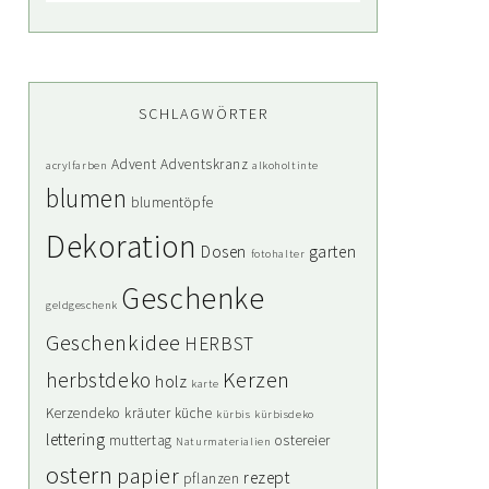
SCHLAGWÖRTER
Advent
Adventskranz
acrylfarben
alkoholtinte
blumen
blumentöpfe
Dekoration
Dosen
garten
fotohalter
Geschenke
geldgeschenk
Geschenkidee
HERBST
Kerzen
herbstdeko
holz
karte
Kerzendeko
kräuter
küche
kürbis
kürbisdeko
lettering
muttertag
ostereier
Naturmaterialien
ostern
papier
rezept
pflanzen