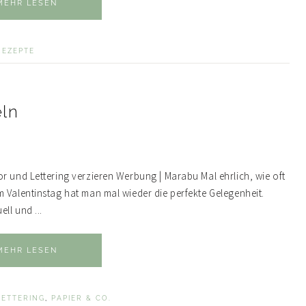
MEHR LESEN
REZEPTE
eln
r und Lettering verzieren Werbung | Marabu Mal ehrlich, wie oft
m Valentinstag hat man mal wieder die perfekte Gelegenheit.
ll und ...
MEHR LESEN
LETTERING
,
PAPIER & CO.