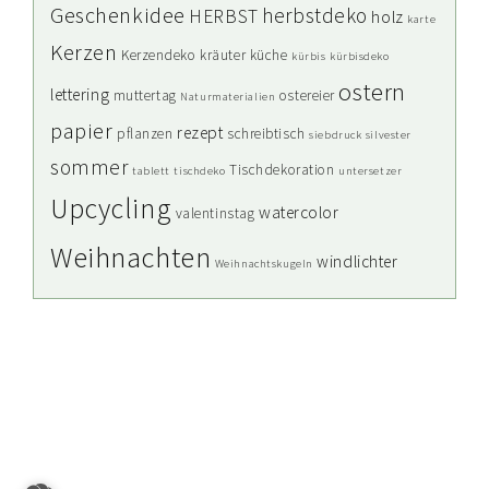
Geschenkidee
herbstdeko
HERBST
holz
karte
Kerzen
Kerzendeko
kräuter
küche
kürbis
kürbisdeko
ostern
lettering
muttertag
ostereier
Naturmaterialien
papier
rezept
pflanzen
schreibtisch
siebdruck
silvester
sommer
Tischdekoration
tablett
tischdeko
untersetzer
Upcycling
watercolor
valentinstag
Weihnachten
windlichter
Weihnachtskugeln