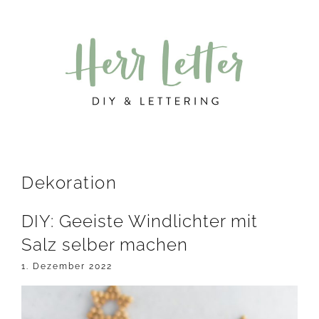
Zur
Zum
Zur
Hauptnavigation
Inhalt
Seitenspalte
springen
springen
springen
Dekoration
DIY: Geeiste Windlichter mit
Salz selber machen
1. Dezember 2022