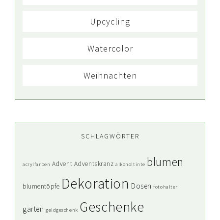
Upcycling
Watercolor
Weihnachten
SCHLAGWÖRTER
blumen
Advent
Adventskranz
acrylfarben
alkoholtinte
Dekoration
Dosen
blumentöpfe
fotohalter
Geschenke
garten
geldgeschenk