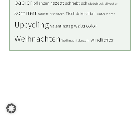
papier
rezept
pflanzen
schreibtisch
siebdruck
silvester
sommer
Tischdekoration
tablett
tischdeko
untersetzer
Upcycling
watercolor
valentinstag
Weihnachten
windlichter
Weihnachtskugeln
COPYRIGHT © 2026 HERR LETTER | DIY BLOG MIT KREATIVEN PROJEKTEN