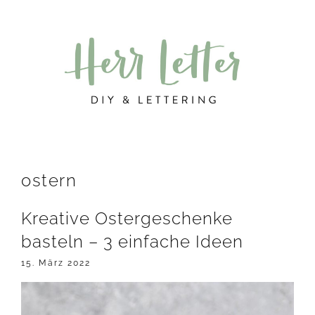
Zur
Zum
Zur
Hauptnavigation
Inhalt
Seitenspalte
springen
springen
springen
ostern
Kreative Ostergeschenke
basteln – 3 einfache Ideen
15. März 2022