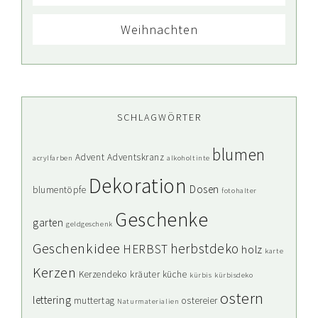
Weihnachten
SCHLAGWÖRTER
blumen
Advent
Adventskranz
acrylfarben
alkoholtinte
Dekoration
Dosen
blumentöpfe
fotohalter
Geschenke
garten
geldgeschenk
Geschenkidee
herbstdeko
HERBST
holz
karte
Kerzen
Kerzendeko
kräuter
küche
kürbis
kürbisdeko
ostern
lettering
muttertag
ostereier
Naturmaterialien