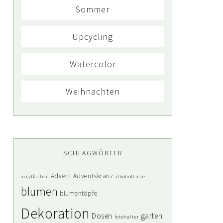
Sommer
Upcycling
Watercolor
Weihnachten
SCHLAGWÖRTER
Advent
Adventskranz
acrylfarben
alkoholtinte
blumen
blumentöpfe
Dekoration
Dosen
garten
fotohalter