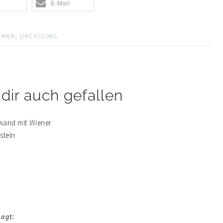
n
E-Mail
MMER
,
UPCYCLING
dir auch gefallen
sagt: