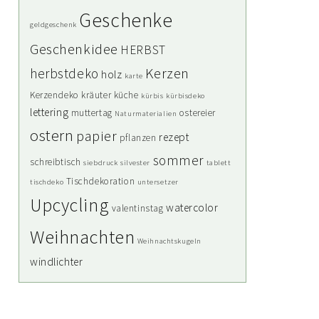
Geschenke
geldgeschenk
Geschenkidee
HERBST
Kerzen
herbstdeko
holz
karte
Kerzendeko
kräuter
küche
kürbis
kürbisdeko
lettering
muttertag
ostereier
Naturmaterialien
ostern
papier
rezept
pflanzen
sommer
schreibtisch
siebdruck
silvester
tablett
Tischdekoration
tischdeko
untersetzer
Upcycling
watercolor
valentinstag
Weihnachten
Weihnachtskugeln
windlichter