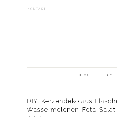
KONTAKT
NAV
Zur
Zum
Zur
Hauptnavigation
Inhalt
Seitenspalte
SOCIAL
springen
springen
springen
ICONS
BLOG
DIY
DIY: Kerzendeko aus Flasche
Wassermelonen-Feta-Salat