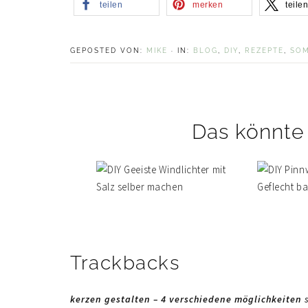
teilen
merken
teile
GEPOSTED VON:
MIKE
·
IN:
BLOG
,
DIY
,
REZEPTE
,
SO
Das könnte 
Leser-
Trackbacks
Interaktionen
kerzen gestalten – 4 verschiedene möglichkeiten