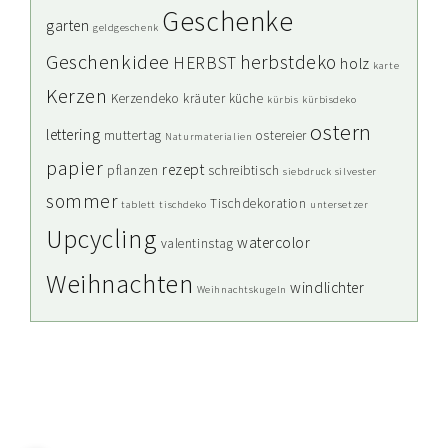
Geschenke
garten
geldgeschenk
Geschenkidee
herbstdeko
HERBST
holz
karte
Kerzen
Kerzendeko
kräuter
küche
kürbis
kürbisdeko
ostern
lettering
muttertag
ostereier
Naturmaterialien
papier
rezept
pflanzen
schreibtisch
siebdruck
silvester
sommer
Tischdekoration
tablett
tischdeko
untersetzer
Upcycling
watercolor
valentinstag
Weihnachten
windlichter
Weihnachtskugeln