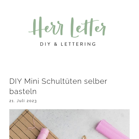
Zur
Zum
Zur
Hauptnavigation
Inhalt
Seitenspalte
springen
springen
springen
DIY Mini Schultüten selber
basteln
21. Juli 2023