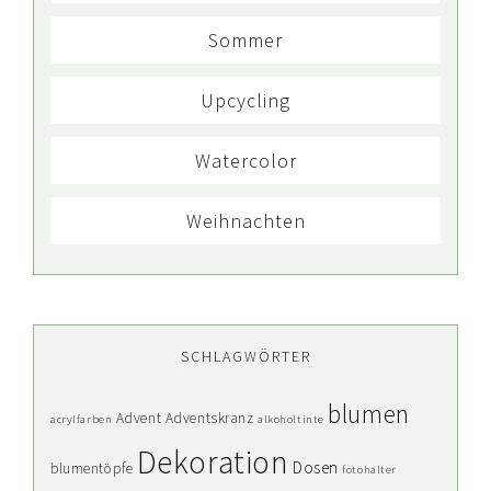
Sommer
Upcycling
Watercolor
Weihnachten
SCHLAGWÖRTER
blumen
Advent
Adventskranz
acrylfarben
alkoholtinte
Dekoration
Dosen
blumentöpfe
fotohalter