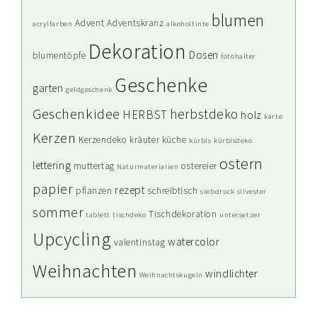
blumen
Advent
Adventskranz
acrylfarben
alkoholtinte
Dekoration
Dosen
blumentöpfe
fotohalter
Geschenke
garten
geldgeschenk
Geschenkidee
herbstdeko
HERBST
holz
karte
Kerzen
Kerzendeko
kräuter
küche
kürbis
kürbisdeko
ostern
lettering
muttertag
ostereier
Naturmaterialien
papier
rezept
pflanzen
schreibtisch
siebdruck
silvester
sommer
Tischdekoration
tablett
tischdeko
untersetzer
Upcycling
watercolor
valentinstag
Weihnachten
windlichter
Weihnachtskugeln