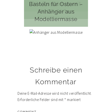
Holz gestalten
DIY: Travelmap mit
Basteln für Ostern –
gefallen
PILOT-Stiften
Anhänger aus
Modelliermasse
Leser-
Schreibe einen
Interaktionen
Kommentar
Deine E-Mail-Adresse wird nicht veröffentlicht.
Erforderliche Felder sind mit
*
markiert