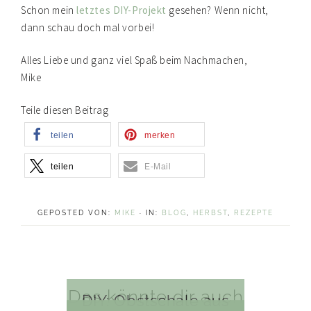
Schon mein
letztes DIY-Projekt
gesehen? Wenn nicht,
dann schau doch mal vorbei!
Alles Liebe und ganz viel Spaß beim Nachmachen,
Mike
Teile diesen Beitrag
teilen
merken
teilen
E-Mail
GEPOSTED VON:
MIKE
·
IN:
BLOG
,
HERBST
,
REZEPTE
Das könnte dir auch
DIY: Obstschale aus