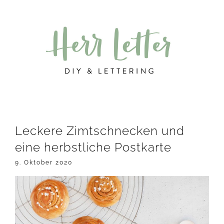
Zur
Zum
Zur
Hauptnavigation
Inhalt
Seitenspalte
springen
springen
springen
Leckere Zimtschnecken und
eine herbstliche Postkarte
9. Oktober 2020