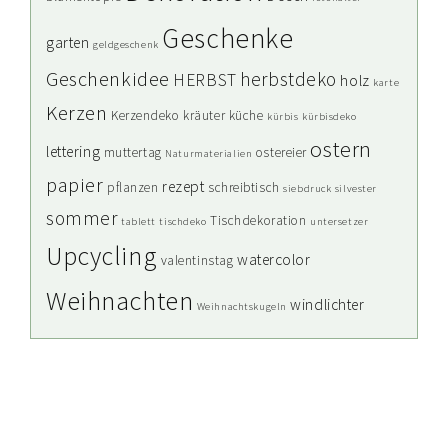
Geschenke
garten
geldgeschenk
Geschenkidee
herbstdeko
HERBST
holz
karte
Kerzen
Kerzendeko
kräuter
küche
kürbis
kürbisdeko
ostern
lettering
muttertag
ostereier
Naturmaterialien
papier
rezept
pflanzen
schreibtisch
siebdruck
silvester
sommer
Tischdekoration
tablett
tischdeko
untersetzer
Upcycling
watercolor
valentinstag
Weihnachten
windlichter
Weihnachtskugeln