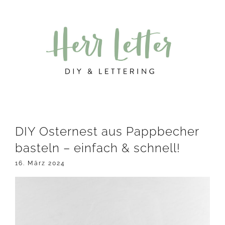
Zur
Zum
Zur
Hauptnavigation
Inhalt
Seitenspalte
springen
springen
springen
DIY Osternest aus Pappbecher
basteln – einfach & schnell!
16. März 2024