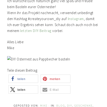
Ich wünsche Euch natürlich ganz viel Spaß und Freude
beim Basteln eurer Osternester!
Wenn ihr das Projekt nachmacht, verwendet unbedingt
den Hashtag #createyourown_diy auf
Instagram
, damit
ich euer Ergebnis sehen kann. Schaut doch auch noch bei
meinem
letzten DIY-Beitrag
vorbei.
Alles Liebe
Mike
Teile diesen Beitrag
teilen
merken
teilen
E-Mail
GEPOSTED VON:
MIKE
·
IN:
BLOG
,
DIY
,
GESCHENKE
,