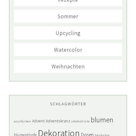
Sommer
Upcycling
Watercolor
Weihnachten
SCHLAGWÖRTER
blumen
Advent
Adventskranz
acrylfarben
alkoholtinte
Dekoration
Dosen
blumentöpfe
fotohalter