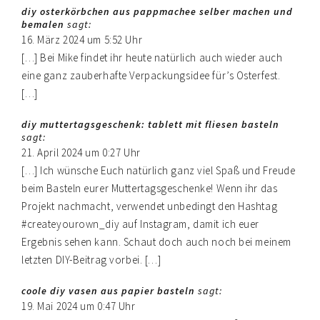
Interaktionen
diy osterkörbchen aus pappmachee selber machen und
bemalen
sagt:
16. März 2024 um 5:52 Uhr
[…] Bei Mike findet ihr heute natürlich auch wieder auch
eine ganz zauberhafte Verpackungsidee für’s Osterfest.
[…]
diy muttertagsgeschenk: tablett mit fliesen basteln
sagt:
21. April 2024 um 0:27 Uhr
[…] Ich wünsche Euch natürlich ganz viel Spaß und Freude
beim Basteln eurer Muttertagsgeschenke! Wenn ihr das
Projekt nachmacht, verwendet unbedingt den Hashtag
#createyourown_diy auf Instagram, damit ich euer
Ergebnis sehen kann. Schaut doch auch noch bei meinem
letzten DIY-Beitrag vorbei. […]
coole diy vasen aus papier basteln
sagt:
19. Mai 2024 um 0:47 Uhr