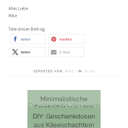
Alles Liebe
Mike
Teile diesen Beitrag
teilen
merken
teilen
E-Mail
GEPOSTED VON:
MIKE
·
IN:
BLOG
Minimalistische
Das könnte dir auch
Fotohalter aus Holz
basteln
DIY: Windlichter aus
DIY: Geschenkdosen
gefallen
Dosen basteln
aus Käseschachteln