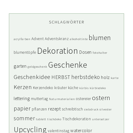
SCHLAGWÖRTER
blumen
Advent
Adventskranz
acrylfarben
alkoholtinte
Dekoration
Dosen
blumentöpfe
fotohalter
Geschenke
garten
geldgeschenk
Geschenkidee
herbstdeko
HERBST
holz
karte
Kerzen
Kerzendeko
kräuter
küche
kürbis
kürbisdeko
ostern
lettering
muttertag
ostereier
Naturmaterialien
papier
rezept
pflanzen
schreibtisch
siebdruck
silvester
sommer
Tischdekoration
tablett
tischdeko
untersetzer
Upcycling
watercolor
valentinstag