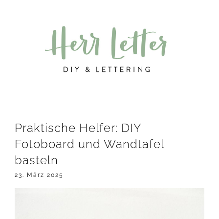
Zur
Zum
Zur
Hauptnavigation
Inhalt
Seitenspalte
springen
springen
springen
Praktische Helfer: DIY
Fotoboard und Wandtafel
basteln
23. März 2025