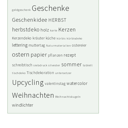
Geschenke
geldgeschenk
Geschenkidee
HERBST
Kerzen
herbstdeko
holz
karte
Kerzendeko
kräuter
küche
kürbis
kürbisdeko
lettering
muttertag
ostereier
Naturmaterialien
ostern
papier
rezept
pflanzen
sommer
schreibtisch
siebdruck
silvester
tablett
Tischdekoration
tischdeko
untersetzer
Upcycling
watercolor
valentinstag
Weihnachten
Weihnachtskugeln
windlichter