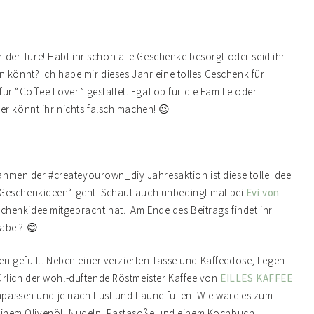
er Türe! Habt ihr schon alle Geschenke besorgt oder seid ihr
 könnt? Ich habe mir dieses Jahr eine tolles Geschenk für
 für “Coffee Lover” gestaltet. Egal ob für die Familie oder
er könnt ihr nichts falsch machen! 😉
hmen der #createyourown_diy Jahresaktion ist diese tolle Idee
„Geschenkideen“ geht. Schaut auch unbedingt mal bei
Evi von
chenkidee mitgebracht hat. Am Ende des Beitrags findet ihr
abei? 😊
en gefüllt. Neben einer verzierten Tasse und Kaffeedose, liegen
ürlich der wohl-duftende Röstmeister Kaffee von
EILLES KAFFEE
anpassen und je nach Lust und Laune füllen. Wie wäre es zum
t feinem Olivenöl, Nudeln, Pastasoße und einem Kochbuch