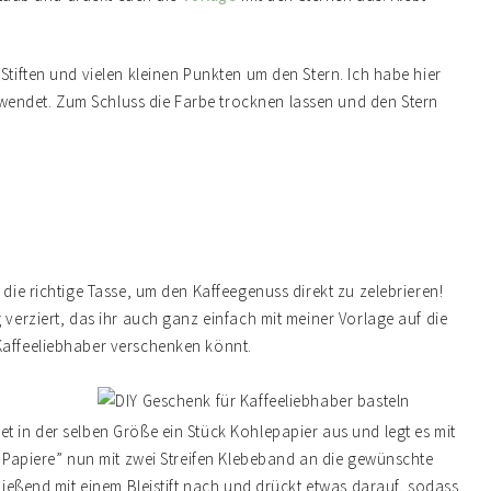
Stiften und vielen kleinen Punkten um den Stern. Ich habe hier
endet. Zum Schluss die Farbe trocknen lassen und den Stern
 die richtige Tasse, um den Kaffeegenuss direkt zu zelebrieren!
 verziert, das ihr auch ganz einfach mit meiner Vorlage auf die
Kaffeeliebhaber verschenken könnt.
t in der selben Größe ein Stück Kohlepapier aus und legt es mit
n “Papiere” nun mit zwei Streifen Klebeband an die gewünschte
hließend mit einem Bleistift nach und drückt etwas darauf, sodass