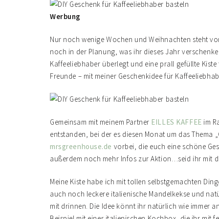
Werbung
Nur noch wenige Wochen und Weihnachten steht vor d
noch in der Planung, was ihr dieses Jahr verschenken
Kaffeeliebhaber überlegt und eine prall gefüllte Kiste
Freunde – mit meiner Geschenkidee für Kaffeeliebhab
Gemeinsam mit meinem Partner
EILLES KAFFEE
im Ra
entstanden, bei der es diesen Monat um das Thema 
mrsgreenhouse.de
vorbei, die euch eine schöne Ges
außerdem noch mehr Infos zur Aktion…seid ihr mit d
Meine Kiste habe ich mit tollen selbstgemachten Ding
auch noch leckere italienische Mandelkekse und nat
mit drinnen. Die Idee könnt ihr natürlich wie immer 
Beispiel mit einer italienischen Kochbox, die ihr mi