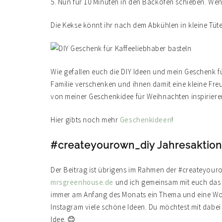
5. Nun für 10 Minuten in den Backofen schieben. Wenn 
Die Kekse könnt ihr nach dem Abkühlen in kleine Tüte
Wie gefallen euch die DIY Ideen und mein Geschenk f
Familie verschenken und ihnen damit eine kleine Fr
von meiner Geschenkidee für Weihnachten inspirier
Hier gibts noch mehr
Geschenkideen
!
#createyourown_diy Jahresaktion
Der Beitrag ist übrigens im Rahmen der #createyour
mrsgreenhouse.de
und ich gemeinsam mit euch das 
immer am Anfang des Monats ein Thema und eine Wo
Instagram viele schöne Ideen. Du möchtest mit dabe
Idee. 😊