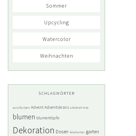
Sommer
Upcycling
Watercolor
Weihnachten
SCHLAGWÖRTER
Advent
Adventskranz
acrylfarben
alkoholtinte
blumen
blumentöpfe
Dekoration
Dosen
garten
fotohalter