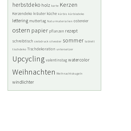
Kerzen
herbstdeko
holz
karte
Kerzendeko
kräuter
küche
kürbis
kürbisdeko
lettering
muttertag
ostereier
Naturmaterialien
ostern
papier
rezept
pflanzen
sommer
schreibtisch
siebdruck
silvester
tablett
Tischdekoration
tischdeko
untersetzer
Upcycling
watercolor
valentinstag
Weihnachten
Weihnachtskugeln
windlichter