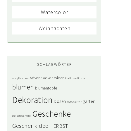
Watercolor
Weihnachten
SCHLAGWÖRTER
Advent
Adventskranz
acrylfarben
alkoholtinte
blumen
blumentöpfe
Dekoration
Dosen
garten
fotohalter
Geschenke
geldgeschenk
Geschenkidee
HERBST