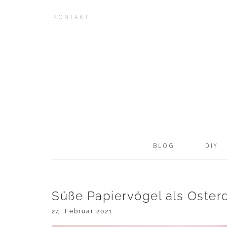
KONTAKT
NAV
Zur
Zum
Zur
Hauptnavigation
Inhalt
Seitenspalte
SOCIAL
springen
springen
springen
ICONS
BLOG
DIY
Süße Papiervögel als Oster
24. Februar 2021